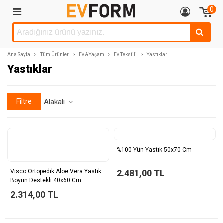
0
Ana Sayfa
>
Tüm Ürünler
>
Ev & Yaşam
>
Ev Tekstili
>
Yastıklar
Yastıklar
Filtre
Alakalı
%100 Yün Yastık 50x70 Cm
Visco Ortopedik Aloe Vera Yastık
2.481,00 TL
Boyun Destekli 40x60 Cm
2.314,00 TL