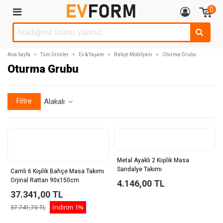
0
Ana Sayfa
>
Tüm Ürünler
>
Ev & Yaşam
>
Bahçe Mobilyası
>
Oturma Grubu
Oturma Grubu
Filtre
Alakalı
Metal Ayaklı 2 Kişilik Masa
Sandalye Takımı
Camlı 6 Kişilik Bahçe Masa Takımı
Orjinal Rattan 90x150cm
4.146,00 TL
37.341,00 TL
İndirim
1%
37.741,70 TL