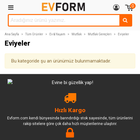
0
Ana Sayfa
>
Tüm Ürünler
>
Ev & Yaşam
>
Mutfak
>
Mutfak Gereçleri
>
Eviyeler
Eviyeler
Bu kategoride şu an ürünümüz bulunmamaktadır.
Hızlı Kargo
Evform.com kendi bünyesinde barındırdığı stok sayesinde, tüm ürünlerini
rakip sitelere göre çok daha hızlı müşterilerine ulaştırır.