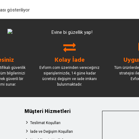
sı gösteriliyor
siniz
Kolay İade
Uygun
ifikalı güvenlik
Evform.com üzerinden vereceğiniz
Tüm ürünlerde
üm bilgilerinizi
siparişlerinizde, 14 güne kadar
stratejisi i
rek güvenli bir
ücretsiz değişim ve iade imkanı
Evfo
imi sunar.
bulunmaktadır.
Müşteri Hizmetleri
Teslimat Koşulları
İade ve Değişim Koşulları