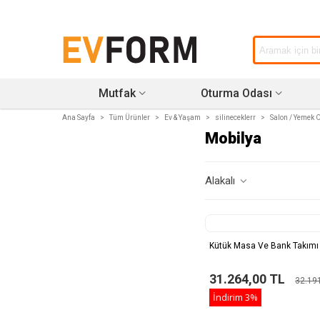
Mutfak
Oturma Odası
Ana Sayfa
>
Tüm Ürünler
>
Ev & Yaşam
>
silineceklerr
>
Salon / Yemek 
Mobilya
Alakalı
Kütük Masa Ve Bank Takımı
31.264,00 TL
32.19
İndirim
3%