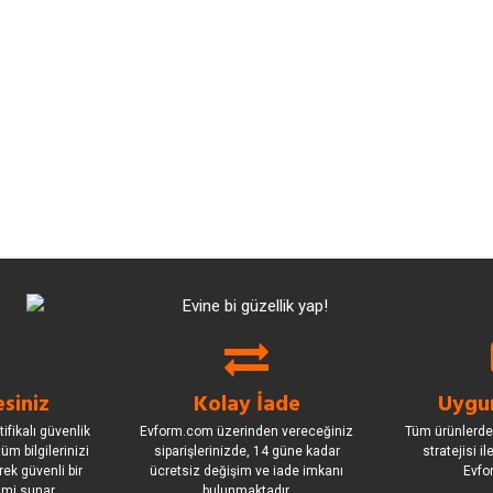
siniz
Kolay İade
Uygun
ifikalı güvenlik
Evform.com üzerinden vereceğiniz
Tüm ürünlerde
üm bilgilerinizi
siparişlerinizde, 14 güne kadar
stratejisi i
rek güvenli bir
ücretsiz değişim ve iade imkanı
Evfo
imi sunar.
bulunmaktadır.