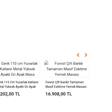
nk 110 Cm Yuvarlak Katlanır
Forest Çift Banklı Tamamen
Pranda Açıl
tal Yüksek Ayaklı Gri Ayak
Masif Eskitme Yemek Masası
Masası Meta
asa
Gri
.202,00 TL
16.908,00 TL
3.174,0