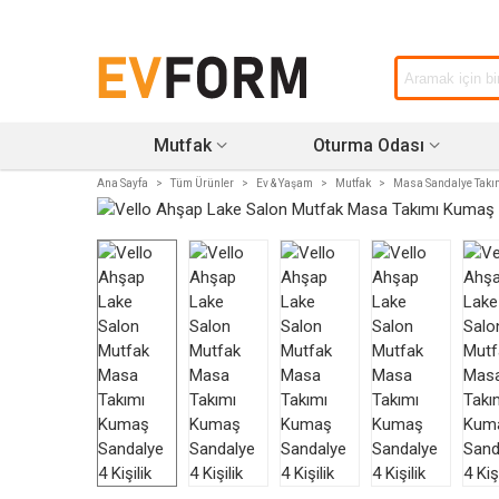
Mutfak
Oturma Odası
Ana Sayfa
>
Tüm Ürünler
>
Ev & Yaşam
>
Mutfak
>
Masa Sandalye Takı