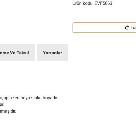
Ürün kodu:
EVF5063
Tü
eme Ve Taksit
Yorumlar
hşap üzeri beyaz lake boyadır.
ır.
umaşıdır.