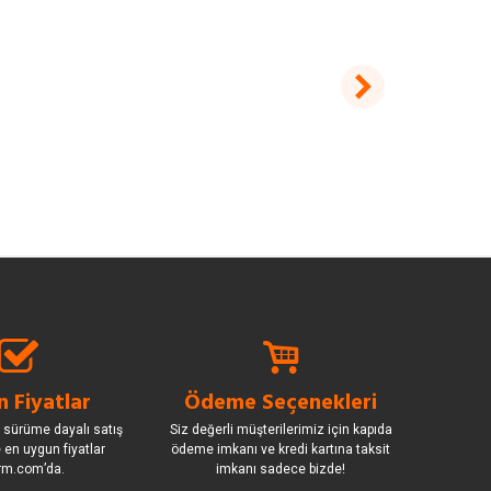
 Fiyatlar
Ödeme Seçenekleri
 sürüme dayalı satış
Siz değerli müşterilerimiz için kapıda
le en uygun fiyatlar
ödeme imkanı ve kredi kartına taksit
rm.com’da.
imkanı sadece bizde!