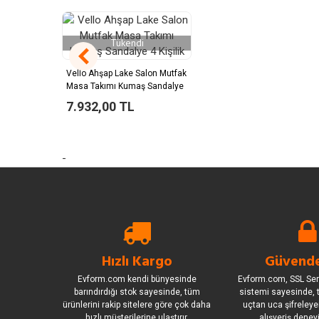
Tükendi
Vello Ahşap Lake Salon Mutfak
Masa Takımı Kumaş Sandalye
4 Kişilik
7.932,00 TL
-
Hızlı Kargo
Güvende
Evform.com kendi bünyesinde
Evform.com, SSL Sert
barındırdığı stok sayesinde, tüm
sistemi sayesinde, t
ürünlerini rakip sitelere göre çok daha
uçtan uca şifreleye
hızlı müşterilerine ulaştırır.
alışveriş deney